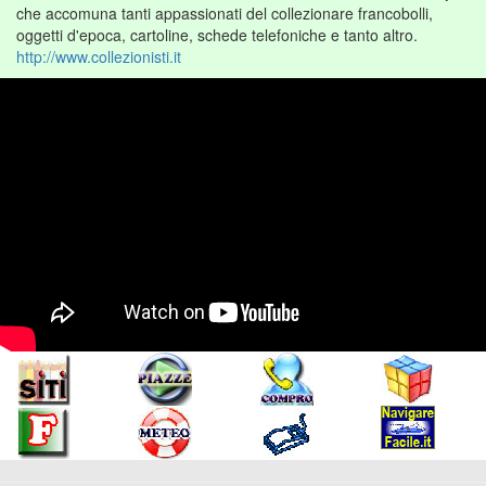
che accomuna tanti appassionati del collezionare francobolli,
oggetti d'epoca, cartoline, schede telefoniche e tanto altro.
http://www.collezionisti.it